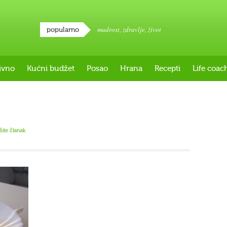
mudrost
,
zdravlje
,
život
popularno
ivno
Kućni budžet
Posao
Hrana
Recepti
Life coac
išite članak