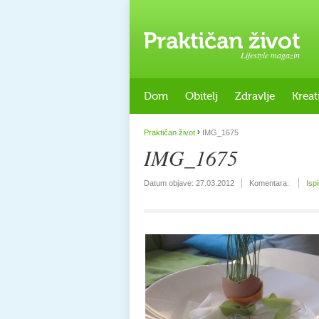
Lifestyle magazin
Dom
Obitelj
Zdravlje
Kreat
›
Praktičan život
IMG_1675
IMG_1675
Datum objave:
27.03.2012
Komentara:
Isp