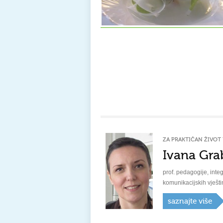
ZA PRAKTIČAN ŽIVOT 
Ivana Gra
prof. pedagogije, integ
komunikacijskih vješti
saznajte više