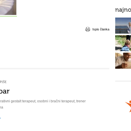
najno
Ispis članka
PIŠE
bar
rativni gestalt terapeut, osobni i bračni terapeut, trener
na