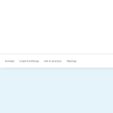
Kontakt
Uvjeti korištenja
Life in practice
Sitemap