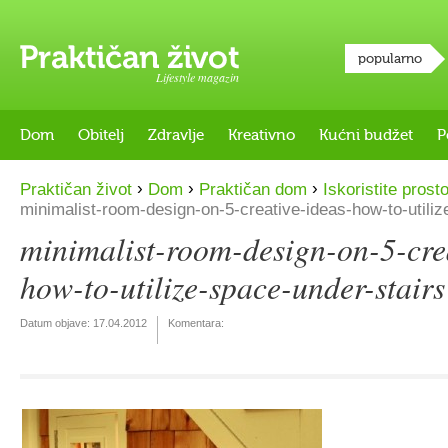
popularno
Lifestyle magazin
Dom
Obitelj
Zdravlje
Kreativno
Kućni budžet
P
›
›
›
Praktičan život
Dom
Praktičan dom
Iskoristite prost
minimalist-room-design-on-5-creative-ideas-how-to-utiliz
minimalist-room-design-on-5-cre
how-to-utilize-space-under-stairs
Datum objave:
17.04.2012
Komentara: