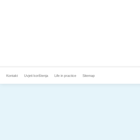
Kontakt
Uvjeti korištenja
Life in practice
Sitemap