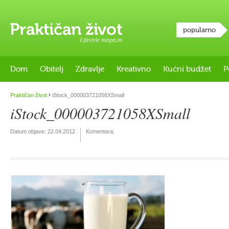
popularno
Lifestyle magazin
Dom
Obitelj
Zdravlje
Kreativno
Kućni budžet
P
›
Praktičan život
iStock_000003721058XSmall
iStock_000003721058XSmall
Datum objave:
22.04.2012
Komentara: