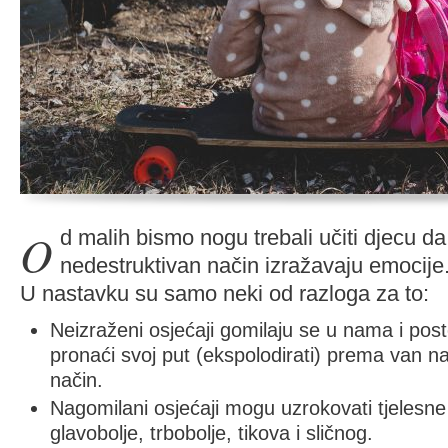
Od malih bismo nogu trebali učiti djecu da na zdrav i
nedestruktivan način izražavaju emocije
U nastavku su samo neki od razloga za to:
Neizraženi osjećaji gomilaju se u nama i pos
pronaći svoj put (ekspolodirati) prema van n
način.
Nagomilani osjećaji mogu uzrokovati tjelesn
glavobolje, trbobolje, tikova i sličnog.