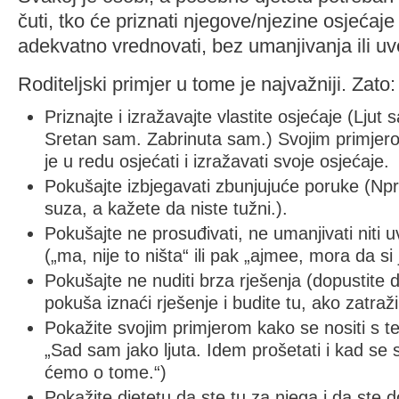
čuti, tko će priznati njegove/njezine osjećaje 
adekvatno vrednovati, bez umanjivanja ili u
Roditeljski primjer u tome je najvažniji. Zato:
Priznajte i izražavajte vlastite osjećaje (Lju
Sretan sam. Zabrinuta sam.) Svojim primjero
je u redu osjećati i izražavati svoje osjećaje.
Pokušajte izbjegavati zbunjujuće poruke (Np
suza, a kažete da niste tužni.).
Pokušajte ne prosuđivati, ne umanjivati niti u
(„ma, nije to ništa“ ili pak „ajmee, mora da si 
Pokušajte ne nuditi brza rješenja (dopustite
pokuša iznaći rješenje i budite tu, ako zatraž
Pokažite svojim primjerom kako se nositi s t
„Sad sam jako ljuta. Idem prošetati i kad se
ćemo o tome.“)
Pokažite djetetu da ste tu za njega i da ste 