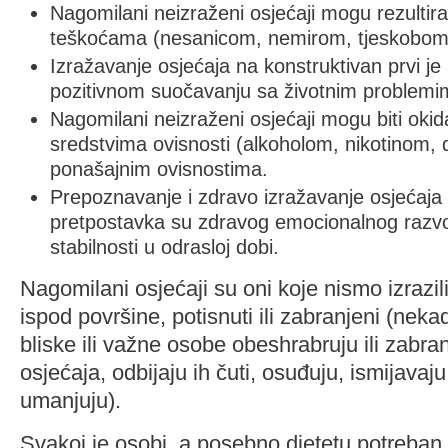
Nagomilani neizraženi osjećaji mogu rezultira
teškoćama (nesanicom, nemirom, tjeskobom i
Izražavanje osjećaja na konstruktivan prvi je
pozitivnom suočavanju sa životnim problemim
Nagomilani neizraženi osjećaji mogu biti oki
sredstvima ovisnosti (alkoholom, nikotinom,
ponašajnim ovisnostima.
Prepoznavanje i zdravo izražavanje osjećaja u
pretpostavka su zdravog emocionalnog razvo
stabilnosti u odrasloj dobi.
Nagomilani osjećaji su oni koje nismo izrazi
ispod površine, potisnuti ili zabranjeni (nekad 
bliske ili važne osobe obeshrabruju ili zabra
osjećaja, odbijaju ih čuti, osuđuju, ismijavaju, 
umanjuju).
Svakoj je osobi, a posebno djetetu potreban