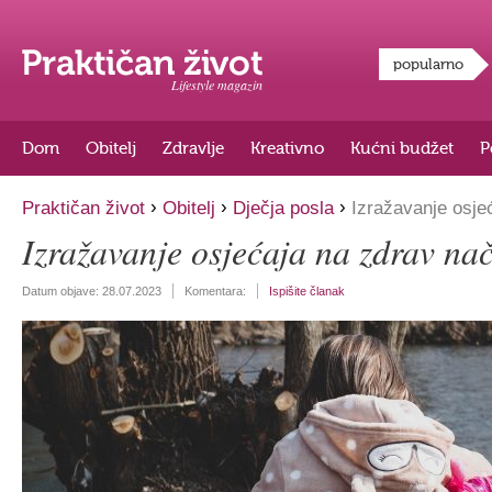
popularno
Lifestyle magazin
Dom
Obitelj
Zdravlje
Kreativno
Kućni budžet
P
›
›
›
Praktičan život
Obitelj
Dječja posla
Izražavanje osje
Izražavanje osjećaja na zdrav na
Datum objave:
28.07.2023
Komentara:
Ispišite članak