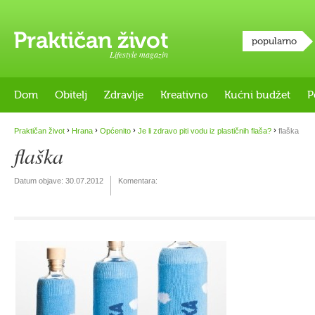
popularno
Lifestyle magazin
Dom
Obitelj
Zdravlje
Kreativno
Kućni budžet
P
›
›
›
›
Praktičan život
Hrana
Općenito
Je li zdravo piti vodu iz plastičnih flaša?
flaška
flaška
Datum objave:
30.07.2012
Komentara: