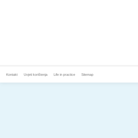
Kontakt
Uvjeti korištenja
Life in practice
Sitemap