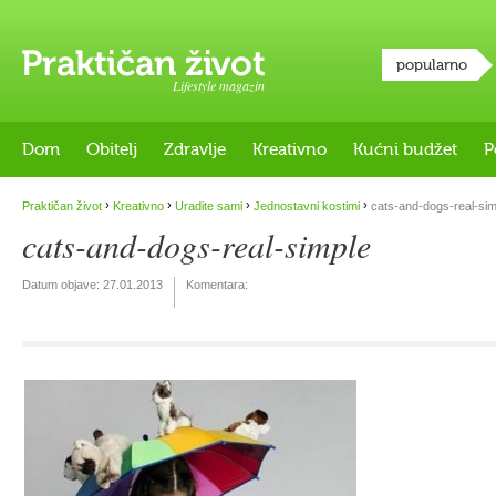
popularno
Lifestyle magazin
Dom
Obitelj
Zdravlje
Kreativno
Kućni budžet
P
›
›
›
›
Praktičan život
Kreativno
Uradite sami
Jednostavni kostimi
cats-and-dogs-real-sim
cats-and-dogs-real-simple
Datum objave:
27.01.2013
Komentara: