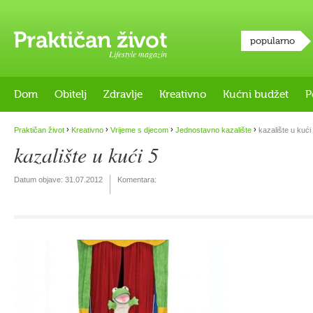
popularno
Lifestyle magazin
Dom
Obitelj
Zdravlje
Kreativno
Kućni budžet
P
›
›
›
›
Praktičan život
Kreativno
Vrijeme s djecom
Jednostavno kazalište
kazalište u kući
kazalište u kući 5
Datum objave:
31.07.2012
Komentara: