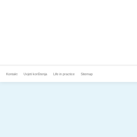
Kontakt
Uvjeti korištenja
Life in practice
Sitemap