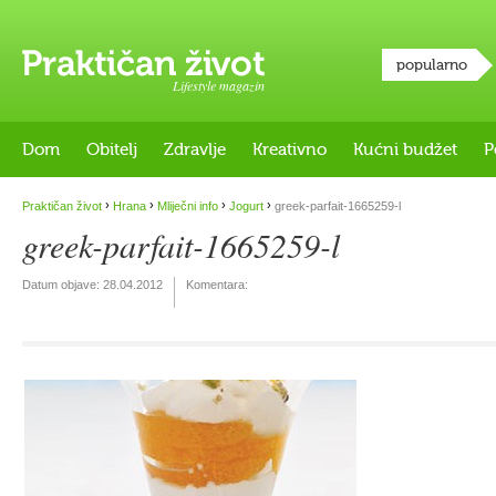
popularno
Lifestyle magazin
Dom
Obitelj
Zdravlje
Kreativno
Kućni budžet
P
›
›
›
›
Praktičan život
Hrana
Mliječni info
Jogurt
greek-parfait-1665259-l
greek-parfait-1665259-l
Datum objave:
28.04.2012
Komentara: