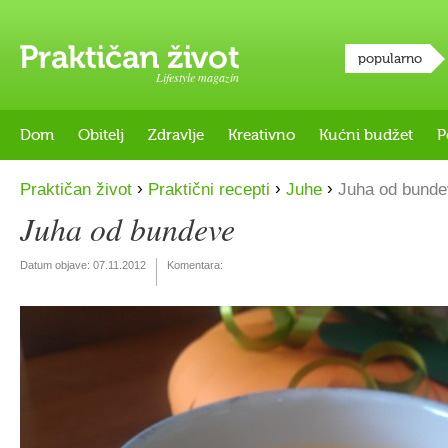
popularno
Lifestyle magazin
Dom
Obitelj
Zdravlje
Kreativno
Kućni budžet
P
›
›
›
Praktičan život
Praktični recepti
Juhe
Juha od bunde
Juha od bundeve
Datum objave:
07.11.2012
Komentara: