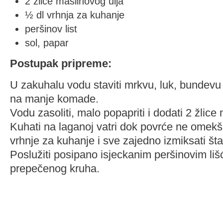
2 žlice maslinovog ulja
½ dl vrhnja za kuhanje
peršinov list
sol, papar
Postupak pripreme:
U zakuhalu vodu staviti mrkvu, luk, bundevu
na manje komade.
Vodu zasoliti, malo popapriti i dodati 2 žlice
Kuhati na laganoj vatri dok povrće ne omekš
vrhnje za kuhanje i sve zajedno izmiksati š
Poslužiti posipano isjeckanim peršinovim li
prepečenog kruha.