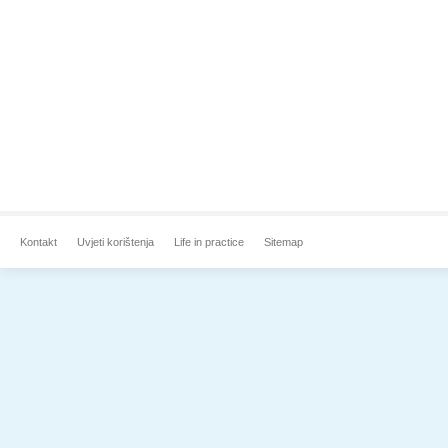
Kontakt
Uvjeti korištenja
Life in practice
Sitemap