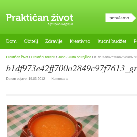
popularno
Lifestyle magazin
Dom
Obitelj
Zdravlje
Kreativno
Kućni budžet
P
›
›
›
›
Praktičan život
Praktični recepti
Juhe
Juha od rajčice
b1df973e42ff700a2849c97f7
b1df973e42ff700a2849c97f7613_g
Datum objave:
19.03.2012
Komentara: