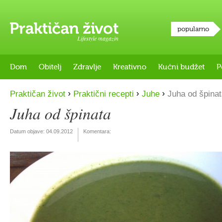
popularno
Lifestyle magazin
Dom
Obitelj
Zdravlje
Kreativno
Kućni budžet
P
›
›
›
Praktičan život
Praktični recepti
Juhe
Juha od špinat
Juha od špinata
Datum objave:
04.09.2012
Komentara: