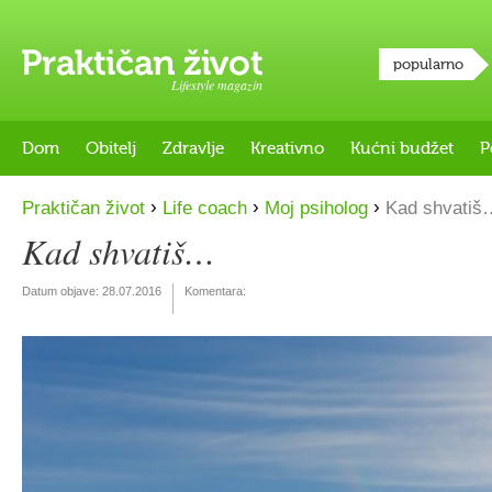
popularno
Lifestyle magazin
Dom
Obitelj
Zdravlje
Kreativno
Kućni budžet
P
›
›
›
Praktičan život
Life coach
Moj psiholog
Kad shvatiš
Kad shvatiš…
Datum objave:
28.07.2016
Komentara: