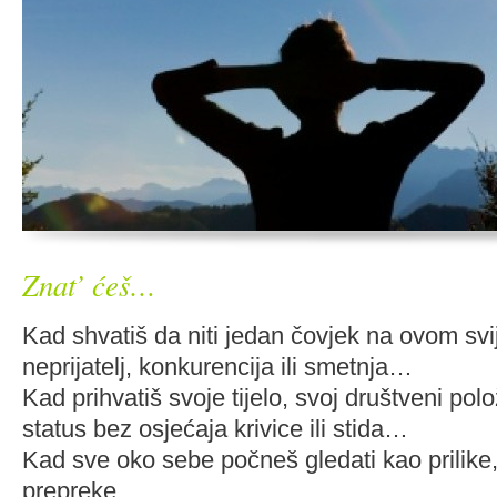
Znat’ ćeš…
Kad shvatiš da niti jedan čovjek na ovom svij
neprijatelj, konkurencija ili smetnja…
Kad prihvatiš svoje tijelo, svoj društveni polož
status bez osjećaja krivice ili stida…
Kad sve oko sebe počneš gledati kao prilike
prepreke…