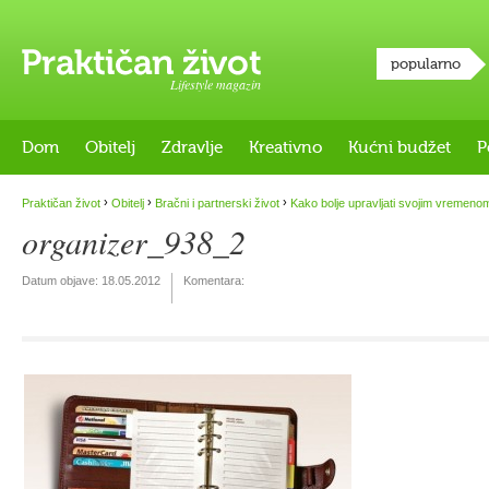
popularno
Lifestyle magazin
Dom
Obitelj
Zdravlje
Kreativno
Kućni budžet
P
›
›
›
Praktičan život
Obitelj
Bračni i partnerski život
Kako bolje upravljati svojim vremeno
organizer_938_2
Datum objave:
18.05.2012
Komentara: