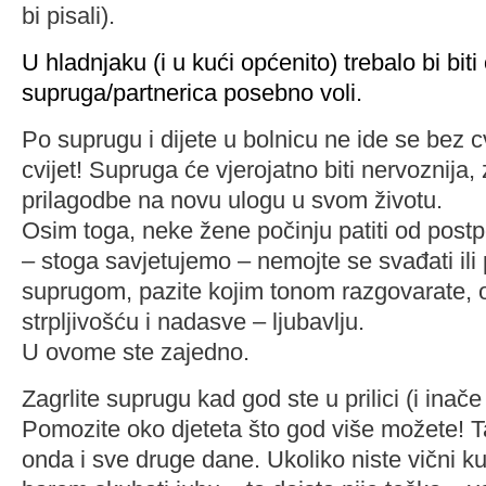
bi pisali).
U hladnjaku (i u kući općenito) trebalo bi biti
supruga/partnerica posebno voli.
Po suprugu i dijete u bolnicu ne ide se bez 
cvijet! Supruga će vjerojatno biti nervoznija, 
prilagodbe na novu ulogu u svom životu.
Osim toga, neke žene počinju patiti od post
– stoga savjetujemo – nemojte se svađati ili 
suprugom, pazite kojim tonom razgovarate, 
strpljivošću i nadasve – ljubavlju.
U ovome ste zajedno.
Zagrlite suprugu kad god ste u prilici (i inače
Pomozite oko djeteta što god više možete! T
onda i sve druge dane. Ukoliko niste vični k