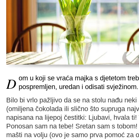
Dom u koji se vraća majka s djetetom trebao bi biti
pospremljen, uredan i odisati svježinom
Bilo bi vrlo pažljivo da se na stolu nađu neki
(omiljena čokolada ili slično što supruga najv
napisana na lijepoj čestitki: Ljubavi, hvala ti!
Ponosan sam na tebe! Sretan sam s tobom! I
mašti na volju (ovo je samo prva pomoć za o