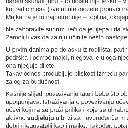
barem skuhati juhu – to doista nije teško – vo
komadić mesa (sve upute možete pronaći na
Majkama je to najpotrebnije – toplina, okrije
Ne zaboravite supruzi reći da je lijepa i da st
Zamoli li vas da za nju učinite nešto nastojte 
U prvim danima po dolasku iz rodilišta, partn
podrška i pomoć majci, njegova je uloga nje
ona njeguje dijete.
Takav odnos produbljuje bliskost između part
zalog za budućnost.
Kasnije slijedi povezivanje tate i bebe što o
upotpunjava. Istraživanja o povezivanju oče
očevi kojima se pruži prilika i koje se ohrabr
aktivno
sudjeluju
u brizi za novorođenče, mo
dobri njegovatelji kao i majke. Također, potv