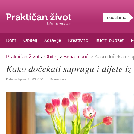
popularno
Lifestyle magazin
Dom
Obitelj
Zdravlje
Kreativno
Kućni budžet
P
›
›
›
Praktičan život
Obitelj
Beba u kući
Kako dočekati supr
Kako dočekati suprugu i dijete iz 
Datum objave:
15.03.2021
Komentara: