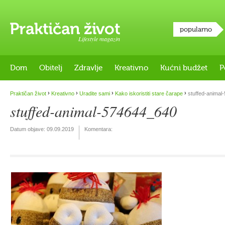
popularno
Lifestyle magazin
Dom
Obitelj
Zdravlje
Kreativno
Kućni budžet
P
›
›
›
›
Praktičan život
Kreativno
Uradite sami
Kako iskoristiti stare čarape
stuffed-animal
stuffed-animal-574644_640
Datum objave:
09.09.2019
Komentara: