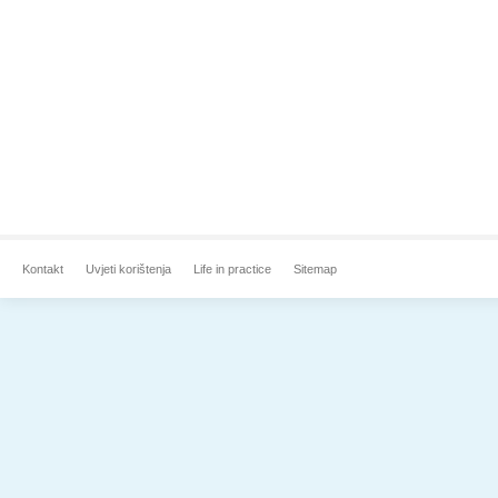
Kontakt
Uvjeti korištenja
Life in practice
Sitemap