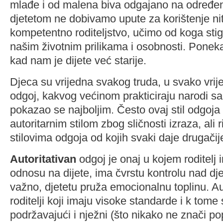
mlađe i od malena biva odgajano na određen
djetetom ne dobivamo upute za korištenje nit
kompetentno roditeljstvo, učimo od koga st
našim životnim prilikama i osobnosti. Pone
kad nam je dijete već starije.
Djeca su vrijedna svakog truda, u svako vrij
odgoj, kakvog većinom prakticiraju narodi s
pokazao se najboljim. Često ovaj stil odgoj
autoritarnim stilom zbog sličnosti izraza, ali r
stilovima odgoja od kojih svaki daje drugačije
Autoritativan
odgoj je onaj u kojem roditelj 
odnosu na dijete, ima čvrstu kontrolu nad dje
važno, djetetu pruža emocionalnu toplinu. Aut
roditelji koji imaju visoke standarde i k tome
podržavajući i nježni (što nikako ne znači popu