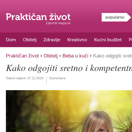
popularno
Lifestyle magazin
Dom
Obitelj
Zdravlje
Kreativno
Kućni budžet
P
›
›
›
Praktičan život
Obitelj
Beba u kući
Kako odgojiti sret
Kako odgojiti sretno i kompetentn
Datum objave:
07.12.2020
Komentara: