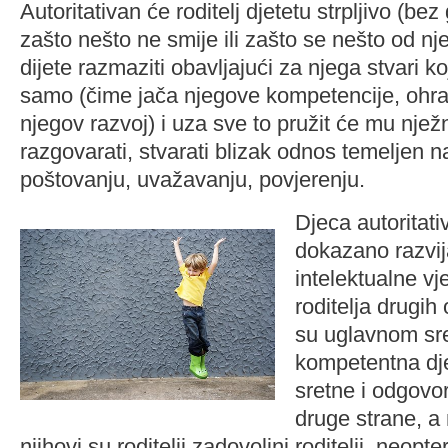
Autoritativan će roditelj djetetu strpljivo (be
zašto nešto ne smije ili zašto se nešto od n
dijete razmaziti obavljajući za njega stvari k
samo (čime jača njegove kompetencije, ohrabr
njegov razvoj) i uza sve to pružit će mu nježn
razgovarati, stvarati blizak odnos temelje
poštovanju, uvažavanju, povjerenju.
Djeca autoritativ
dokazano razvija
intelektualne vj
roditelja drugih 
su uglavnom sre
kompetentna dje
sretne i odgovo
druge strane, a
njihovi su roditelji zadovoljni roditelji, neopt