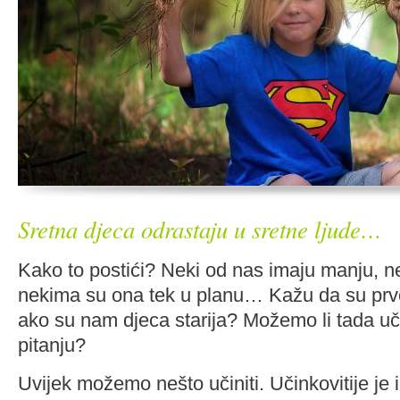
Sretna djeca odrastaju u sretne ljude…
Kako to postići? Neki od nas imaju manju, n
nekima su ona tek u planu… Kažu da su prve 
ako su nam djeca starija? Možemo li tada uči
pitanju?
Uvijek možemo nešto učiniti. Učinkovitije je i 