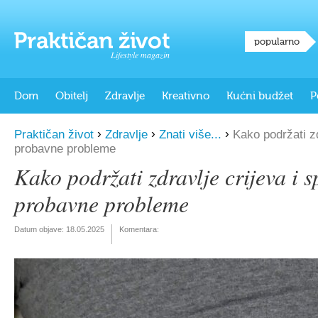
popularno
Lifestyle magazin
Dom
Obitelj
Zdravlje
Kreativno
Kućni budžet
P
›
›
›
Praktičan život
Zdravlje
Znati više...
Kako podržati zdr
probavne probleme
Kako podržati zdravlje crijeva i sp
probavne probleme
Datum objave:
18.05.2025
Komentara: