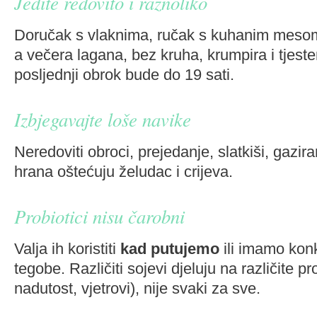
Jedite redovito i raznoliko
Doručak s vlaknima, ručak s kuhanim mesom
a večera lagana, bez kruha, krumpira i tjeste
posljednji obrok bude do 19 sati.
Izbjegavajte loše navike
Neredoviti obroci, prejedanje, slatkiši, gazira
hrana oštećuju želudac i crijeva.
Probiotici nisu čarobni
Valja ih koristiti
kad putujemo
ili imamo kon
tegobe. Različiti sojevi djeluju na različite pr
nadutost, vjetrovi), nije svaki za sve.