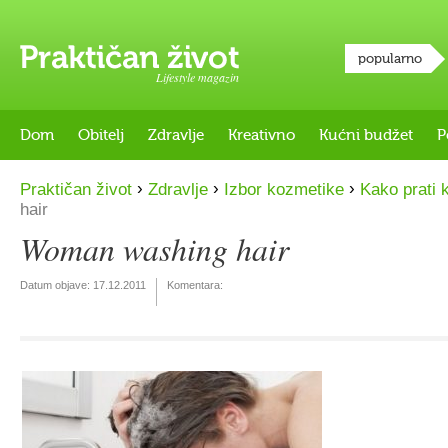
popularno
Lifestyle magazin
Dom
Obitelj
Zdravlje
Kreativno
Kućni budžet
P
›
›
›
Praktičan život
Zdravlje
Izbor kozmetike
Kako prati 
hair
Woman washing hair
Datum objave:
17.12.2011
Komentara: