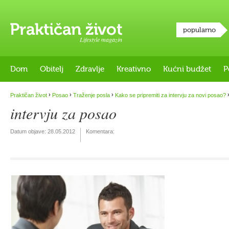
popularno
Lifestyle magazin
Dom
Obitelj
Zdravlje
Kreativno
Kućni budžet
P
›
›
›
Praktičan život
Posao
Traženje posla
Kako se pripremiti za intervju za novi posao?
intervju za posao
Datum objave:
28.05.2012
Komentara: