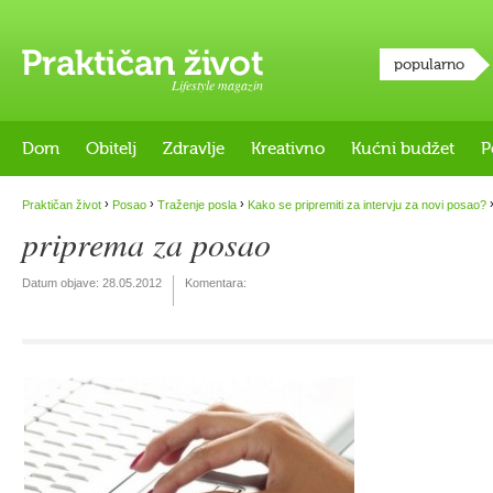
popularno
Lifestyle magazin
Dom
Obitelj
Zdravlje
Kreativno
Kućni budžet
P
›
›
›
Praktičan život
Posao
Traženje posla
Kako se pripremiti za intervju za novi posao?
priprema za posao
Datum objave:
28.05.2012
Komentara: