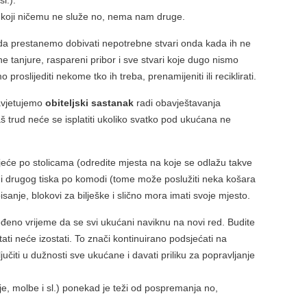
sl.).
di koji ničemu ne služe no, nema nam druge.
da prestanemo dobivati nepotrebne stvari onda kada ih ne
ne tanjure, raspareni pribor i sve stvari koje dugo nismo
proslijediti nekome tko ih treba, prenamijeniti ili reciklirati.
savjetujemo
obiteljski sastanak
radi obavještavanja
š trud neće se isplatiti ukoliko svatko pod ukućana ne
eće po stolicama (odredite mjesta na koje se odlažu takve
 i drugog tiska po komodi (tome može poslužiti neka košara
a pisanje, blokovi za bilješke i slično mora imati svoje mjesto.
eđeno vrijeme da se svi ukućani naviknu na novi red. Budite
tati neće izostati. To znači kontinuirano podsjećati na
učiti u dužnosti sve ukućane i davati priliku za popravljanje
, molbe i sl.) ponekad je teži od pospremanja no,