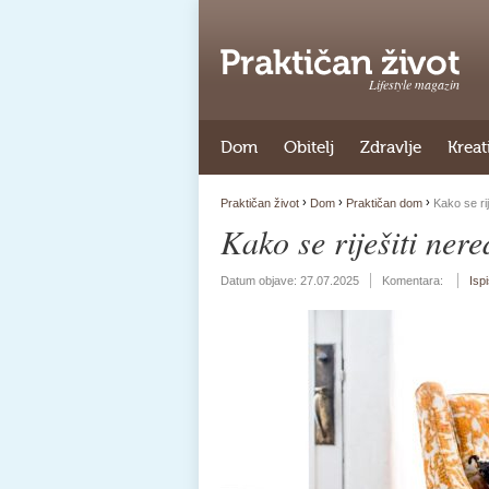
Lifestyle magazin
Dom
Obitelj
Zdravlje
Kreat
›
›
›
Praktičan život
Dom
Praktičan dom
Kako se rij
Kako se riješiti ner
Datum objave:
27.07.2025
Komentara:
Isp