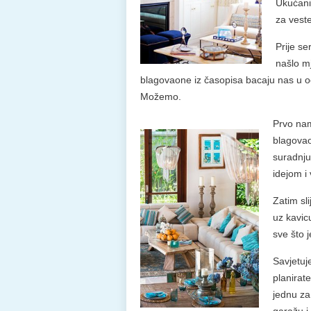
Ukućani 
za vest
Prije se
našlo m
blagovaone iz časopisa bacaju nas u 
Možemo.
Prvo nam
blagovao
suradnju
idejom i
Zatim sl
uz kavicu
sve što j
Savjetuj
planirat
jednu za 