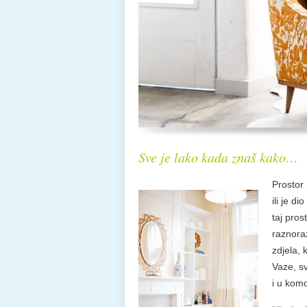
Sve je lako kada znaš kako…
Prostor
ili je d
taj pros
raznoraz
zdjela, 
Vaze, sv
i u ko