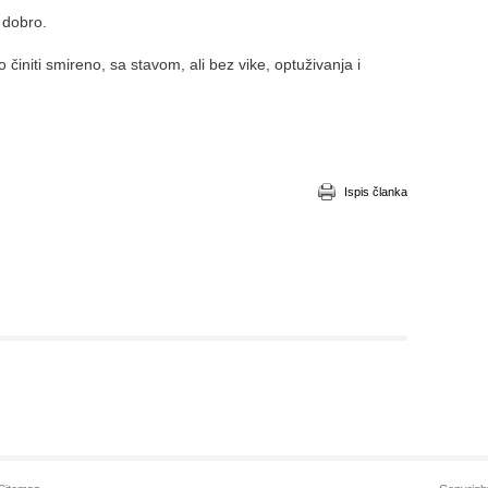
 dobro.
initi smireno, sa stavom, ali bez vike, optuživanja i
Ispis članka