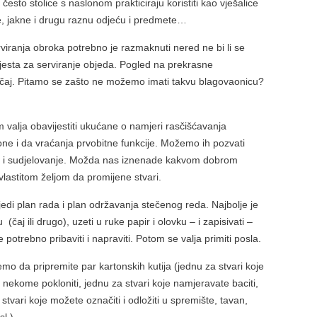
često stolice s naslonom prakticiraju koristiti kao vješalice
e, jakne i drugu raznu odjeću i predmete…
rviranja obroka potrebno je razmaknuti nered ne bi li se
jesta za serviranje objeda. Pogled na prekrasne
očaj. Pitamo se zašto ne možemo imati takvu blagovaonicu?
 valja obavijestiti ukućane o namjeri rasčišćavanja
ne i da vraćanja prvobitne funkcije. Možemo ih pozvati
 i sudjelovanje. Možda nas iznenade kakvom dobrom
 vlastitom željom da promijene stvari.
ijedi plan rada i plan održavanja stečenog reda. Najbolje je
 (čaj ili drugo), uzeti u ruke papir i olovku – i zapisivati –
e potrebno pribaviti i napraviti. Potom se valja primiti posla.
emo da pripremite par kartonskih kutija (jednu za stvari koje
e nekome pokloniti, jednu za stvari koje namjeravate baciti,
stvari koje možete označiti i odložiti u spremište, tavan,