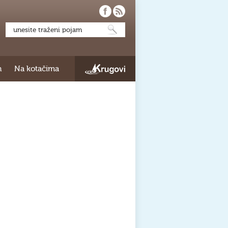
h
Na kotačima