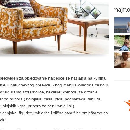
najno
 predviđen za objedovanje najčešće se naslanja na kuhinju
io nje ili pak dnevnog boravka. Zbog manjka kvadrata često u
tor uguramo stol i stolice, nekakvu komodu za držanje
nog pribora (stolnjaka, čaša, pića, podmetača, tanjura,
kuhinjskih krpa, pribora za serviranje i sl.).
ijećnjake, figurice, tabletiće i slične stvarčice smještamo na
modu…