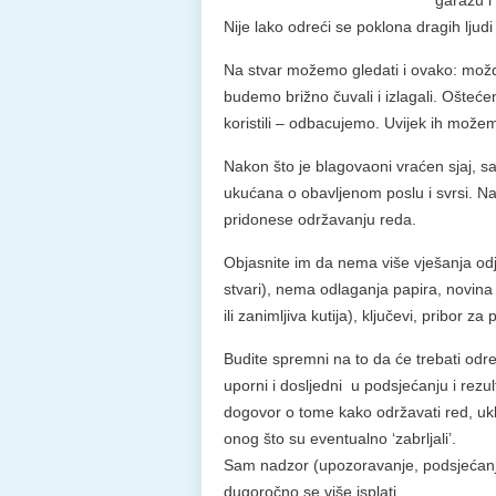
garažu i 
Nije lako odreći se poklona dragih lju
Na stvar možemo gledati i ovako: mož
budemo brižno čuvali i izlagali. Ošteće
koristili – odbacujemo. Uvijek ih možemo 
Nakon što je blagovaoni vraćen sjaj, 
ukućana o obavljenom poslu i svrsi. Na
pridonese održavanju reda.
Objasnite im da nema više vješanja odj
stvari), nema odlaganja papira, novina
ili zanimljiva kutija), ključevi, pribor z
Budite spremni na to da će trebati odr
uporni i dosljedni u podsjećanju i rezul
dogovor o tome kako održavati red, uklj
onog što su eventualno ‘zabrljali’.
Sam nadzor (upozoravanje, podsjećanje
dugoročno se više isplati.