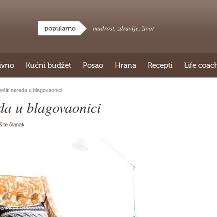
mudrost
,
zdravlje
,
život
popularno
ivno
Kućni budžet
Posao
Hrana
Recepti
Life coac
ešiti nereda u blagovaonici
eda u blagovaonici
išite članak