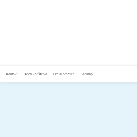
Kontakt
Uvjeti korištenja
Life in practice
Sitemap