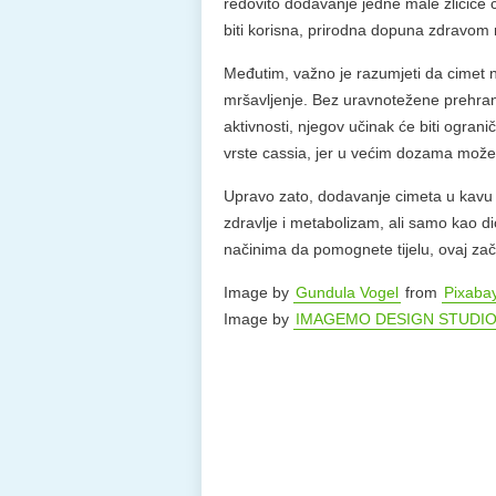
redovito dodavanje jedne male žličice 
biti korisna, prirodna dopuna zdravom 
Međutim, važno je razumjeti da cimet n
mršavljenje. Bez uravnotežene prehrane
aktivnosti, njegov učinak će biti ograni
vrste cassia, jer u većim dozama može 
Upravo zato, dodavanje cimeta u kavu 
zdravlje i metabolizam, ali samo kao di
načinima da pomognete tijelu, ovaj zači
Image by
Gundula Vogel
from
Pixaba
Image by
IMAGEMO DESIGN STUDI