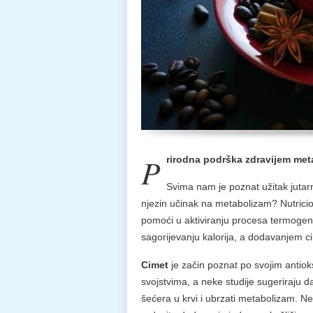
P
rirodna podrška zdravijem meta
Svima nam je poznat užitak jutarn
njezin učinak na metabolizam? Nutricio
pomoći u aktiviranju procesa termogene
sagorijevanju kalorija, a dodavanjem 
Cimet
je začin poznat po svojim antiok
svojstvima, a neke studije sugeriraju d
šećera u krvi i ubrzati metabolizam. Nek