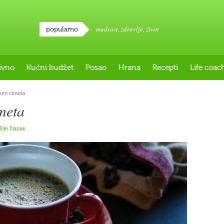
mudrost
,
zdravlje
,
život
popularno
ivno
Kućni budžet
Posao
Hrana
Recepti
Life coac
om cimeta
meta
išite članak