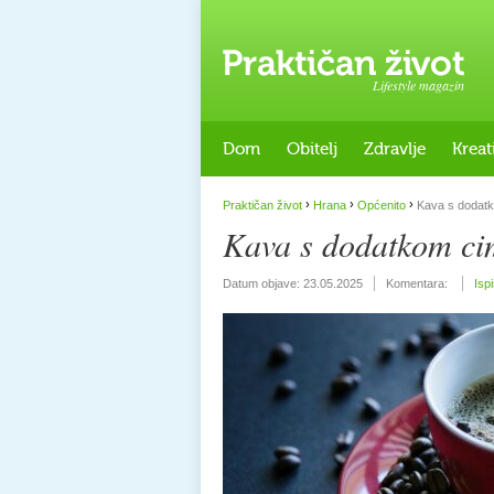
Lifestyle magazin
Dom
Obitelj
Zdravlje
Kreat
›
›
›
Praktičan život
Hrana
Općenito
Kava s dodatk
Kava s dodatkom ci
Datum objave:
23.05.2025
Komentara:
Isp