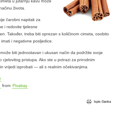
cimeta u jutarnju kavu može
načinu života.
ije čarobni napitak za
 i redovite tjelesne
čen. Također, treba biti oprezan s količinom cimeta, osobito
imati i negativne posljedice.
može biti jednostavan i ukusan način da podržite svoje
o cjelovitog pristupa. Ako ste u potrazi za prirodnim
n vrijedi isprobati — ali s realnim očekivanjima.
y
O
from
Pixabay
Ispis članka