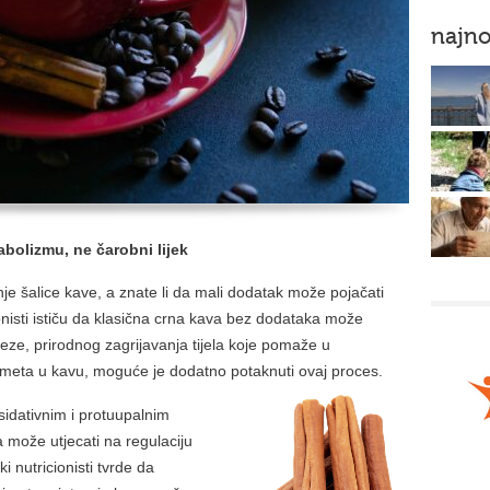
najno
bolizmu, ne čarobni lijek
je šalice kave, a znate li da mali dodatak može pojačati
nisti ističu da klasična crna kava bez dodataka može
ze, prirodnog zagrijavanja tijela koje pomaže u
cimeta u kavu, moguće je dodatno potaknuti ovaj proces.
sidativnim i protuupalnim
a može utjecati na regulaciju
i nutricionisti tvrde da