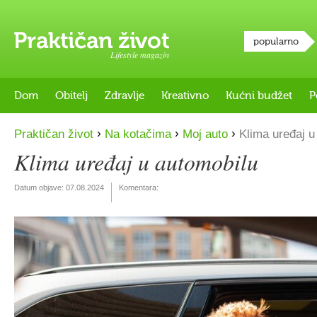
popularno
Lifestyle magazin
Dom
Obitelj
Zdravlje
Kreativno
Kućni budžet
P
›
›
›
Praktičan život
Na kotačima
Moj auto
Klima uređaj u
Klima uređaj u automobilu
Datum objave:
07.08.2024
Komentara: