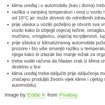
klima uređaj i u automobilu (kao i doma) treb
razlika u vanjskoj temperaturi i onoj u vozilu 
od 10°C jer može dovesti do određenih zdrav
prije ulaska u vozilo poželjno je otvoriti sva vr
vozilo kako bi izbjegli osjećaj težine, omaglic
mučninu, vrtoglavicu, osjećaj iscrpljenosti, lup
prije izlaska iz klimatiziranog automobila pože
prozore i što više smanjiti razliku u temperatu
njega kako bi izlazak bio manje težak za or
treba voditi računa da hladan zrak iz klima 
direktno u lice
klima uređaj treba isključiti prije isključenja
značajno produljiti životni vijek klime i cijelo
automobilu).
Image by
Eddie K
from
Pixabay