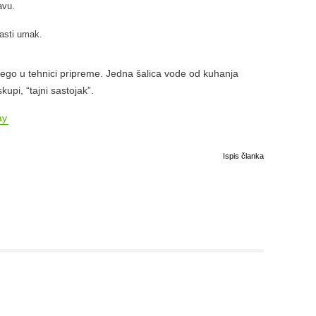
avu.
masti umak.
nego u tehnici pripreme. Jedna šalica vode od kuhanja
upi, “tajni sastojak”.
ay
Ispis članka