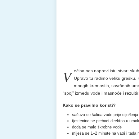
V
ećina nas napravi istu stvar: skuh
Upravo tu radimo veliku grešku. K
mnogih kremastih, savršenih umak
“spoj” između vode i masnoće i rezulti
Kako se pravilno koristi?
sačuva se šalica vode prije cijeđenja
tjestenina se prebaci direktno u uma
doda se malo škrobne vode
miješa se 1–2 minute na vatri i tada 