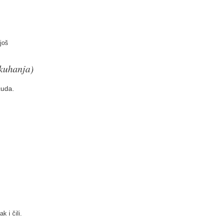
još
kuhanja)
čuda.
k i čili.