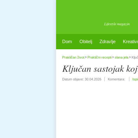
Lifestyle magazin
Dom
Obitelj
Zdravlje
Kreativ
›
›
›
Praktičan život
Praktični recepti
slana jela
Klju
Ključan sastojak ko
Datum objave:
30.04.2026
Komentara:
Isp