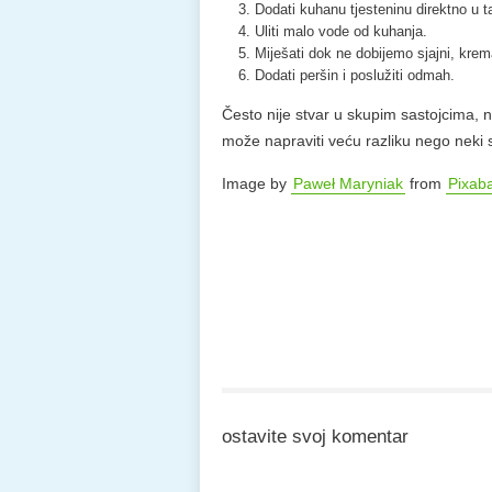
Dodati kuhanu tjesteninu direktno u t
Uliti malo vode od kuhanja.
Miješati dok ne dobijemo sjajni, kre
Dodati peršin i poslužiti odmah.
Često nije stvar u skupim sastojcima, 
može napraviti veću razliku nego neki sk
Image by
Paweł Maryniak
from
Pixab
ostavite svoj komentar