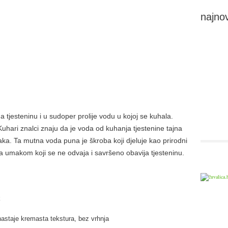
najnov
a tjesteninu i u sudoper prolije vodu u kojoj se kuhala.
uhari znalci znaju da je voda od kuhanja tjestenine tajna
a. Ta mutna voda puna je škroba koji djeluje kao prirodni
ra umakom koji se ne odvaja i savršeno obavija tjesteninu.
k
nastaje kremasta tekstura, bez vrhnja