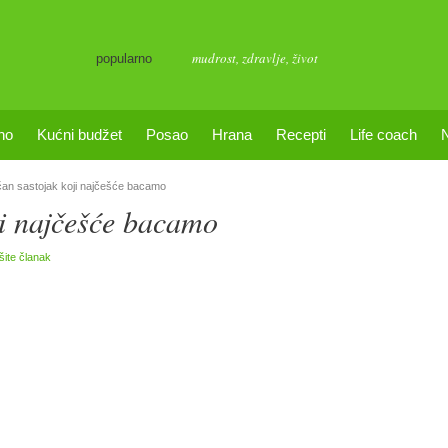
mudrost
,
zdravlje
,
život
popularno
no
Kućni budžet
Posao
Hrana
Recepti
Life coach
čan sastojak koji najčešće bacamo
ji najčešće bacamo
išite članak