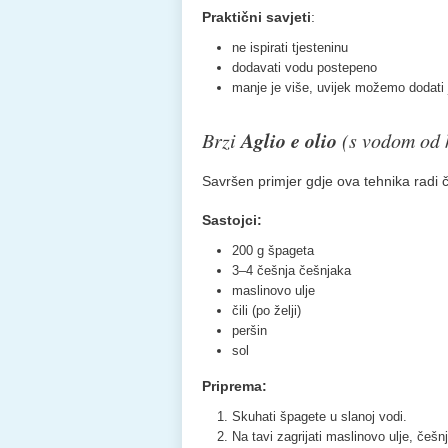
Praktični savjeti
:
ne ispirati tjesteninu
dodavati vodu postepeno
manje je više, uvijek možemo dodati 
Aglio e olio
Brzi
(s vodom od 
Savršen primjer gdje ova tehnika radi 
Sastojci:
200 g špageta
3–4 češnja češnjaka
maslinovo ulje
čili (po želji)
peršin
sol
Priprema:
Skuhati špagete u slanoj vodi.
Na tavi zagrijati maslinovo ulje, češnja