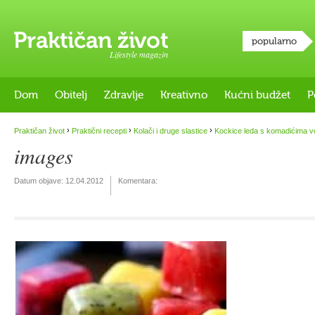
popularno
Lifestyle magazin
Dom
Obitelj
Zdravlje
Kreativno
Kućni budžet
P
›
›
›
Praktičan život
Praktični recepti
Kolači i druge slastice
Kockice leda s komadićima 
images
Datum objave:
12.04.2012
Komentara: