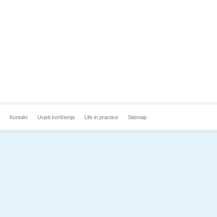
Kontakt
Uvjeti korištenja
Life in practice
Sitemap