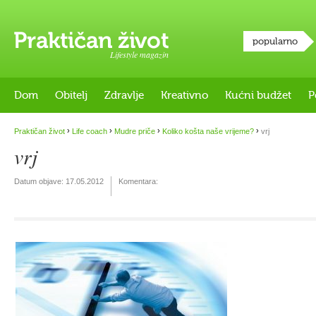
popularno
Lifestyle magazin
Dom
Obitelj
Zdravlje
Kreativno
Kućni budžet
P
›
›
›
›
Praktičan život
Life coach
Mudre priče
Koliko košta naše vrijeme?
vrj
vrj
Datum objave:
17.05.2012
Komentara: