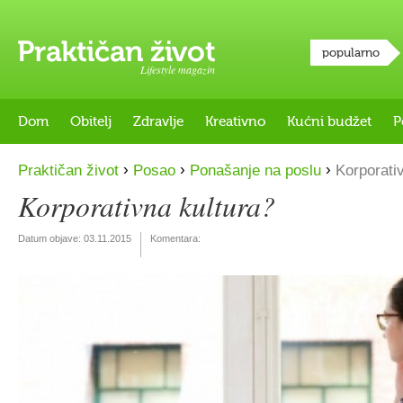
popularno
Lifestyle magazin
Dom
Obitelj
Zdravlje
Kreativno
Kućni budžet
P
›
›
›
Praktičan život
Posao
Ponašanje na poslu
Korporativ
Korporativna kultura?
Datum objave:
03.11.2015
Komentara: