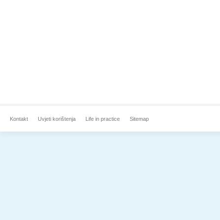
Kontakt
Uvjeti korištenja
Life in practice
Sitemap