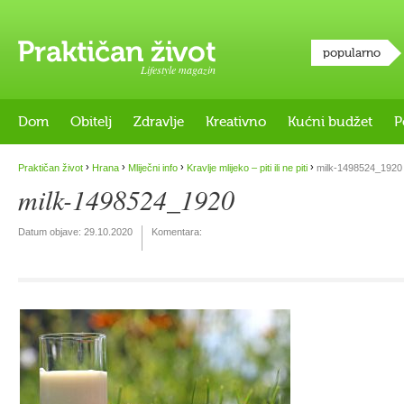
popularno
Lifestyle magazin
Dom
Obitelj
Zdravlje
Kreativno
Kućni budžet
P
›
›
›
›
Praktičan život
Hrana
Mliječni info
Kravlje mlijeko – piti ili ne piti
milk-1498524_1920
milk-1498524_1920
Datum objave:
29.10.2020
Komentara: