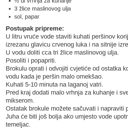
½ dl vrhnja za kuhanje
3 žlice maslinovog ulja
sol, papar
Postupak pripreme:
U litru vruće vode staviti kuhati peršinov kori
izrezanu glavicu crvenog luka i na sitnije iz
U vodu doliti cca tri žlice maslinovog ulja.
Posoliti i popapriti.
Brokulu oprati i odvojiti cvjetiće od ostatka k
vodu kada je peršin malo omekšao.
Kuhati 5-10 minuta na laganoj vatri.
Pred kraj dodati malo vrhnja za kuhanje i sv
mikserom.
Ostatak brokule možete sačuvati i napraviti p
Juha će biti još bolja ako umjesto vode upotri
temeljac.