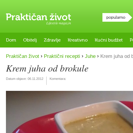
popularno
Lifestyle magazin
Dom
Obitelj
Zdravlje
Kreativno
Kućni budžet
P
›
›
›
Praktičan život
Praktični recepti
Juhe
Krem juha od b
Krem juha od brokule
Datum objave:
06.11.2012
Komentara: