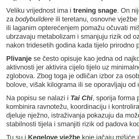
Veliku vrijednost ima i
trening snage
. On ni
za
bodybuildere
ili teretanu, osnovne vježbe
ili laganim opterećenjem pomažu očuvati mi
ubrzavaju metabolizam i smanjuju rizik od o
nakon tridesetih godina kada tijelo prirodno p
Plivanje
se često opisuje kao jedna od najko
aktivnosti jer aktivira cijelo tijelo uz minima
zglobova. Zbog toga je odličan izbor za oso
bolove, višak kilograma ili se oporavljaju od 
Na popisu se nalazi i
Tai Chi
, sporija forma 
kombinira ravnotežu, koordinaciju i kontrolir
djeluje nježno, istraživanja pokazuju da mo
stabilnosti tijela i smanjiti rizik od padova ko
Tu su i
Kegelove vježbe
koje jačaju mišiće 