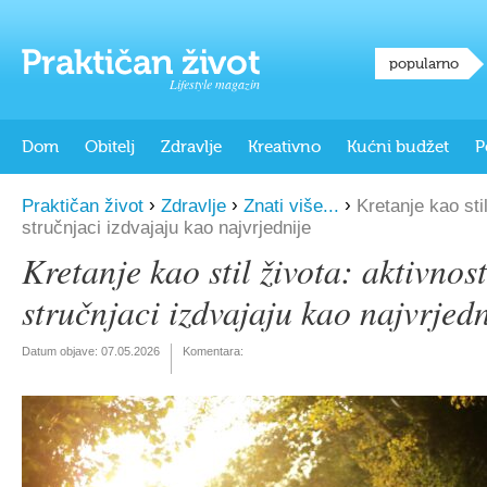
popularno
Lifestyle magazin
Dom
Obitelj
Zdravlje
Kreativno
Kućni budžet
P
›
›
›
Praktičan život
Zdravlje
Znati više...
Kretanje kao stil
stručnjaci izdvajaju kao najvrjednije
Kretanje kao stil života: aktivnost
stručnjaci izdvajaju kao najvrjedn
Datum objave:
07.05.2026
Komentara: