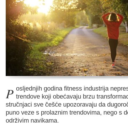
Posljednjih godina fitness industrija neprestano izbacuje nove
trendove koji obećavaju brzu transformacij
stručnjaci sve češće upozoravaju da dugoro
puno veze s prolaznim trendovima, nego s d
održivim navikama.