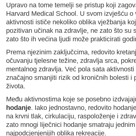
Upravo na tome temelji se pristup koji zagov
Harvard Medical School. U svom izvješću o v
aktivnosti ističe nekoliko oblika vježbanja koj
pozitivan učinak na zdravlje, ne zato što su 
zato što ih većina ljudi može prakticirati go
Prema njezinim zaključcima, redovito kreta
očuvanju tjelesne težine, zdravlja srca, pokret
mentalnog zdravlja. Već pola sata aktivnos
značajno smanjiti rizik od kroničnih bolesti i 
života.
Među aktivnostima koje se posebno izdvajaj
hodanje
. Iako jednostavno, redovito hodanje
na krvni tlak, cirkulaciju, raspoloženje i zdra
zato mnogi liječnici hodanje smatraju jednim
najpodcjenjenijih oblika rekreacije.