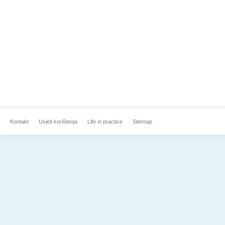
Kontakt
Uvjeti korištenja
Life in practice
Sitemap