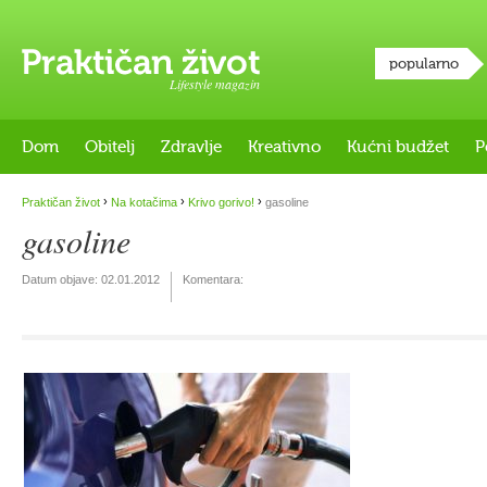
popularno
Lifestyle magazin
Dom
Obitelj
Zdravlje
Kreativno
Kućni budžet
P
›
›
›
Praktičan život
Na kotačima
Krivo gorivo!
gasoline
gasoline
Datum objave:
02.01.2012
Komentara: