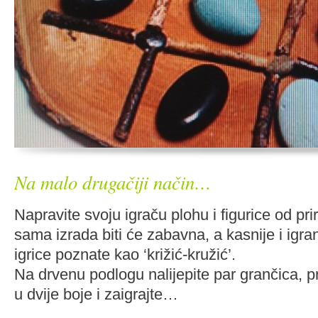
Na malo drugačiji način…
Napravite svoju igraču plohu i figurice od prir
sama izrada biti će zabavna, a kasnije i igra
igrice poznate kao ‘križić-kružić’.
Na drvenu podlogu nalijepite par grančica, 
u dvije boje i zaigrajte…