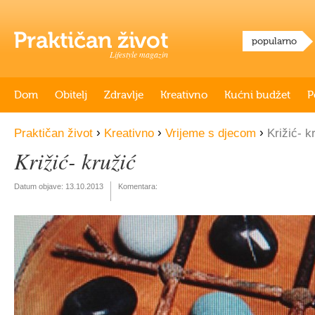
popularno
Lifestyle magazin
Dom
Obitelj
Zdravlje
Kreativno
Kućni budžet
P
›
›
›
Praktičan život
Kreativno
Vrijeme s djecom
Križić- k
Križić- kružić
Datum objave:
13.10.2013
Komentara: