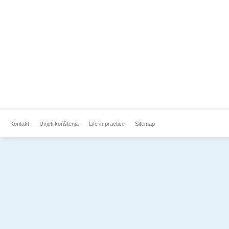
Kontakt
Uvjeti korištenja
Life in practice
Sitemap