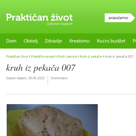
popularno
Lifestyle magazin
Dom
Obitelj
Zdravlje
Kreativno
Kućni budžet
P
›
›
›
›
Praktičan život
Praktični recepti
Kruh i peciva
Kruh iz pekača
kruh iz pekača 007
kruh iz pekača 007
Datum objave:
30.05.2012
Komentara: