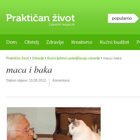
popularno
Lifestyle magazin
Dom
Obitelj
Zdravlje
Kreativno
Kućni budžet
P
›
›
›
Praktičan život
Zdravlje
Kućni ljubimci poboljšavaju zdravlje
maca i baka
maca i baka
Datum objave:
15.05.2012
Komentara: