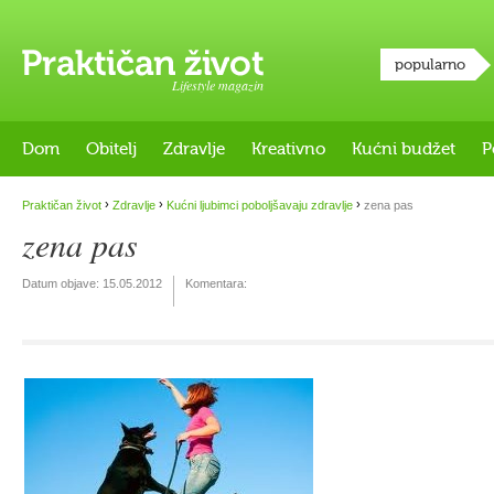
popularno
Lifestyle magazin
Dom
Obitelj
Zdravlje
Kreativno
Kućni budžet
P
›
›
›
Praktičan život
Zdravlje
Kućni ljubimci poboljšavaju zdravlje
zena pas
zena pas
Datum objave:
15.05.2012
Komentara: