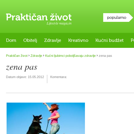
popularno
Lifestyle magazin
Dom
Obitelj
Zdravlje
Kreativno
Kućni budžet
P
›
›
›
Praktičan život
Zdravlje
Kućni ljubimci poboljšavaju zdravlje
zena pas
zena pas
Datum objave:
15.05.2012
Komentara: