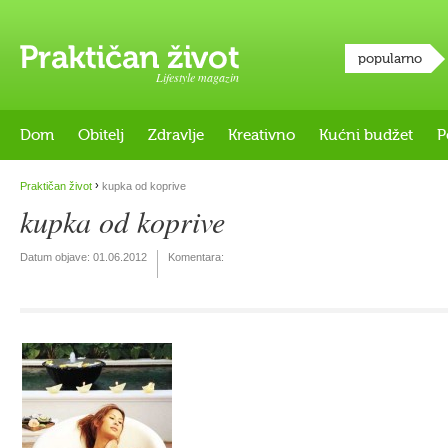
popularno
Lifestyle magazin
Dom
Obitelj
Zdravlje
Kreativno
Kućni budžet
P
›
Praktičan život
kupka od koprive
kupka od koprive
Datum objave:
01.06.2012
Komentara: