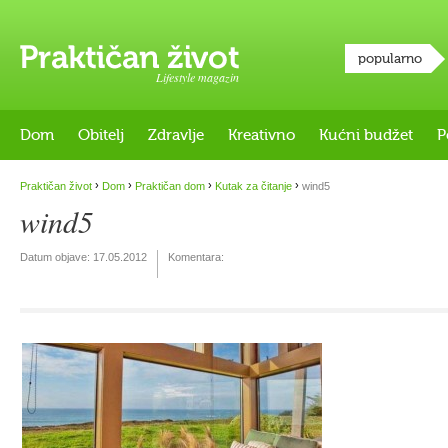
popularno
Lifestyle magazin
Dom
Obitelj
Zdravlje
Kreativno
Kućni budžet
P
›
›
›
›
Praktičan život
Dom
Praktičan dom
Kutak za čitanje
wind5
wind5
Datum objave:
17.05.2012
Komentara: