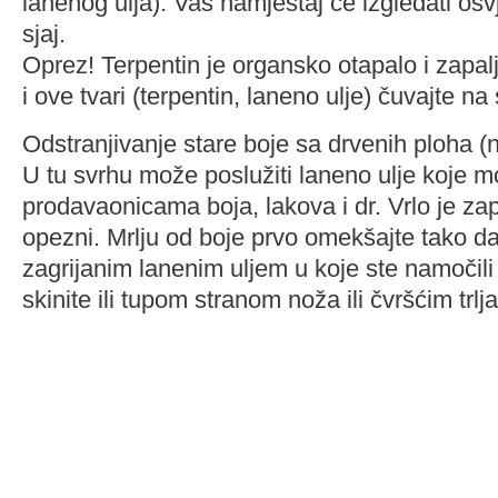
lanenog ulja). Vaš namještaj će izgledati osv
sjaj.
Oprez! Terpentin je organsko otapalo i zapalj
i ove tvari (terpentin, laneno ulje) čuvajte n
Odstranjivanje stare boje sa drvenih ploha (n
U tu svrhu može poslužiti laneno ulje koje m
prodavaonicama boja, lakova i dr. Vrlo je zap
opezni. Mrlju od boje prvo omekšajte tako d
zagrijanim lanenim uljem u koje ste namočili 
skinite ili tupom stranom noža ili čvršćim trlj