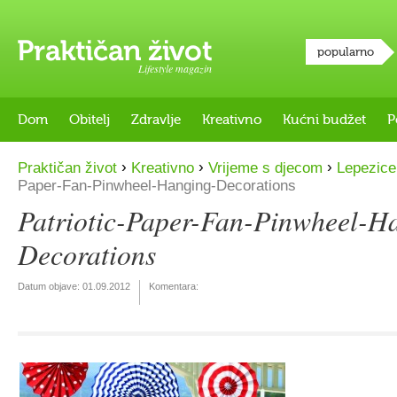
popularno
Lifestyle magazin
Dom
Obitelj
Zdravlje
Kreativno
Kućni budžet
P
›
›
›
Praktičan život
Kreativno
Vrijeme s djecom
Lepezice
Paper-Fan-Pinwheel-Hanging-Decorations
Patriotic-Paper-Fan-Pinwheel-H
Decorations
Datum objave:
01.09.2012
Komentara: