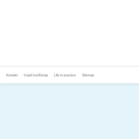
Kontakt
Uvjeti korištenja
Life in practice
Sitemap