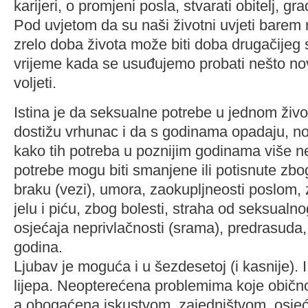
karijeri, o promjeni posla, stvarati obitelj, g
Pod uvjetom da su naši životni uvjeti barem re
zrelo doba života može biti doba drugačijeg 
vrijeme kada se usuđujemo probati nešto nov
voljeti.
Istina je da seksualne potrebe u jednom živ
dostižu vrhunac i da s godinama opadaju, no
kako tih potreba u poznijim godinama više 
potrebe mogu biti smanjene ili potisnute zb
braku (vezi), umora, zaokupljneosti poslom, 
jelu i piću, zbog bolesti, straha od seksualn
osjećaja neprivlačnosti (srama), predrasuda
godina.
Ljubav je moguća i u šezdesetoj (i kasnije). 
lijepa. Neopterećena problemima koje običn
a obogaćena iskustvom, zajedništvom, osje