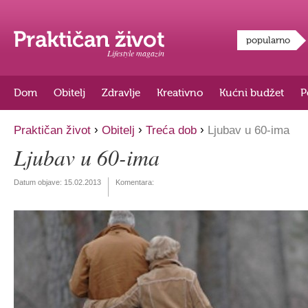
popularno
Lifestyle magazin
Dom
Obitelj
Zdravlje
Kreativno
Kućni budžet
P
›
›
›
Praktičan život
Obitelj
Treća dob
Ljubav u 60-ima
Ljubav u 60-ima
Datum objave:
15.02.2013
Komentara: