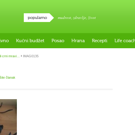
mudrost
,
zdravlje
,
život
popularno
ivno
Kućni budžet
Posao
Hrana
Recepti
Life coac
›
li crni mravi…
IMAG0135
išite članak