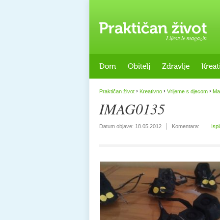
Lifestyle magazin
Dom
Obitelj
Zdravlje
Kreat
›
›
›
Praktičan život
Kreativno
Vrijeme s djecom
Ma
IMAG0135
Datum objave:
18.05.2012
Komentara:
Isp