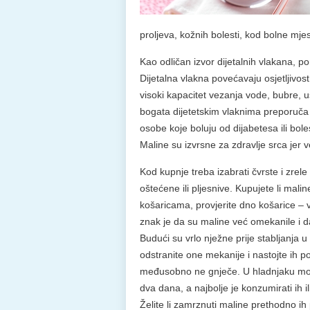
proljeva, kožnih bolesti, kod bolne mje
Kao odličan izvor dijetalnih vlakana, 
Dijetalna vlakna povećavaju osjetljivost
visoki kapacitet vezanja vode, bubre, u
bogata dijetetskim vlaknima preporuča 
osobe koje boluju od dijabetesa ili bol
Maline su izvrsne za zdravlje srca jer ve
Kod kupnje treba izabrati čvrste i zre
oštećene ili pljesnive. Kupujete li mali
košaricama, provjerite dno košarice – 
znak je da su maline već omekanile i d
Budući su vrlo nježne prije stabljanja u
odstranite one mekanije i nastojte ih po
međusobno ne gnječe. U hladnjaku mog
dva dana, a najbolje je konzumirati ih ili
Želite li zamrznuti maline prethodno ih 