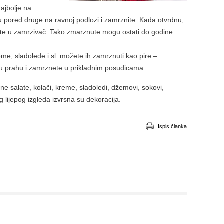
ajbolje na
u pored druge na ravnoj podlozi i zamrznite. Kada otvrdnu,
atite u zamrzivač. Tako zmarznute mogu ostati do godine
reme, sladolede i sl. možete ih zamrznuti kao pire –
 u prahu i zamrznete u prikladnim posudicama.
ne salate, kolači, kreme, sladoledi, džemovi, sokovi,
g lijepog izgleda izvrsna su dekoracija.
Ispis članka