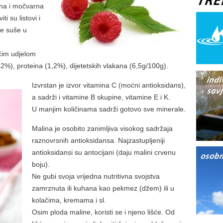
žna i močvarna
ti su listovi i
se suše u
ećim udjelom
2%), proteina (1,2%), dijetetskih vlakana (6,5g/100g).
Izvrstan je izvor vitamina C (moćni antioksidans),
a sadrži i vitamine B skupine, vitamine E i K.
U manjim količinama sadrži gotovo sve minerale.
Malina je osobito zanimljiva visokog sadržaja
raznovrsnih antioksidansa. Najzastupljeniji
antioksidansi su antocijani (daju malini crvenu
boju).
Ne gubi svoja vrijedna nutritivna svojstva
zamrznuta ili kuhana kao pekmez (džem) ili u
kolačima, kremama i sl.
Osim ploda maline, koristi se i njeno lišće. Od