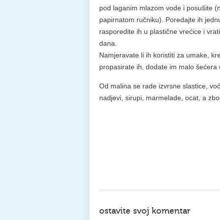
pod laganim mlazom vode i posušite (n
papirnatom ručniku). Poredajte ih jedn
rasporedite ih u plastične vrećice i vr
dana.
Namjeravate li ih koristiti za umake, k
propasirate ih, dodate im malo šećera
Od malina se rade izvrsne slastice, voć
nadjevi, sirupi, marmelade, ocat, a zbo
ostavite svoj komentar