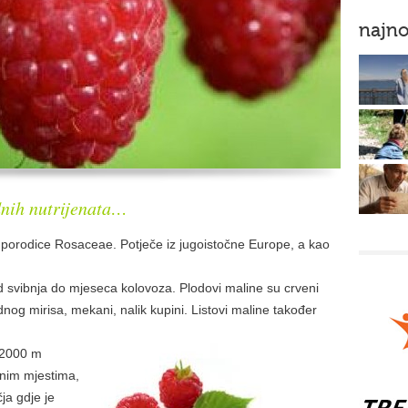
najno
dnih nutrijenata…
iz porodice Rosaceae. Potječe iz jugoistočne Europe, a kao
d svibnja do mjeseca kolovoza. Plodovi maline su crveni
odnog mirisa, mekani, nalik kupini. Listovi maline također
o 2000 m
nim mjestima,
ja gdje je