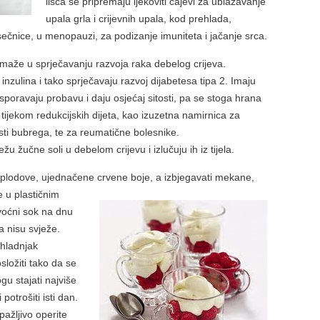
lišća se pripremaju ljekoviti čajevi za ublažavanje
upala grla i crijevnih upala, kod prehlada,
sečnice, u menopauzi, za podizanje imuniteta i jačanje srca.
pomaže u sprječavanju razvoja raka debelog crijeva.
 inzulina i tako sprječavaju razvoj dijabetesa tipa 2. Imaju
sporavaju probavu i daju osjećaj sitosti, pa se stoga hrana
tijekom redukcijskih dijeta, kao izuzetna namirnica za
esti bubrega, te za reumatične bolesnike.
žu žučne soli u debelom crijevu i izlučuju ih iz tijela.
le plodove, ujednačene crvene boje, a izbjegavati mekane,
ne u
plastičnim
voćni sok na dnu
a nisu svježe.
 hladnjak
složiti tako da se
u stajati najviše
 potrošiti isti dan.
pažljivo operite