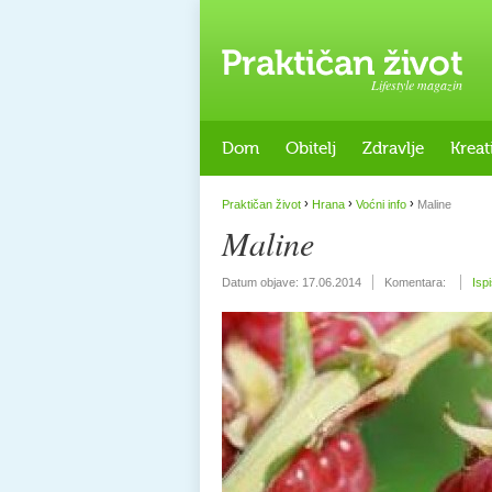
Lifestyle magazin
Dom
Obitelj
Zdravlje
Kreat
›
›
›
Praktičan život
Hrana
Voćni info
Maline
Maline
Datum objave:
17.06.2014
Komentara:
Isp