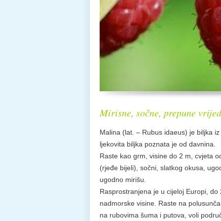
Mirisne, sočne, prepune vrije
Malina (lat. – Rubus idaeus) je biljka 
ljekovita biljka poznata je od davnina.
Raste kao grm, visine do 2 m, cvjeta o
(rjeđe bijeli), sočni, slatkog okusa, ug
ugodno mirišu.
Rasprostranjena je u cijeloj Europi, d
nadmorske visine. Raste na polusunča
na rubovima šuma i putova, voli područ