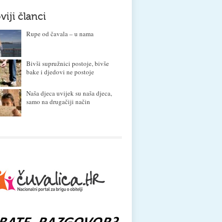
viji članci
Rupe od čavala – u nama
Bivši supružnici postoje, bivše
bake i djedovi ne postoje
Naša djeca uvijek su naša djeca,
samo na drugačiji način