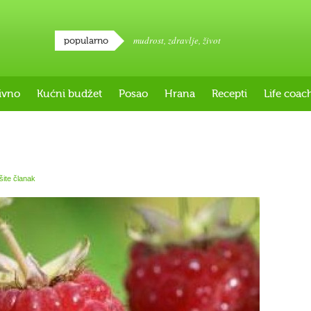
mudrost
,
zdravlje
,
život
popularno
ivno
Kućni budžet
Posao
Hrana
Recepti
Life coac
išite članak