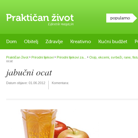
popularno
Lifestyle magazin
Dom
Obitelj
Zdravlje
Kreativno
Kućni budžet
P
›
›
›
Praktičan život
Prirodni lijekovi
Prirodni lijekovi za...
Osip, ekcemi, svrbeži, rane, fistu
ocat
jabučni ocat
Datum objave:
01.06.2012
Komentara: