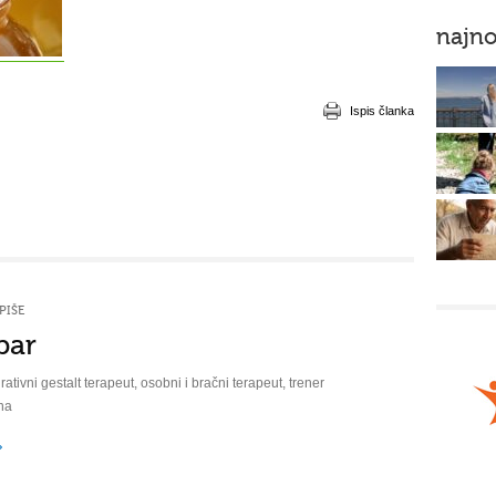
najno
Ispis članka
PIŠE
bar
rativni gestalt terapeut, osobni i bračni terapeut, trener
na