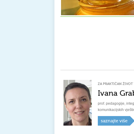
ZA PRAKTIČAN ŽIVOT 
Ivana Gra
prof. pedagogije, integ
komunikacijskih vješti
saznajte više