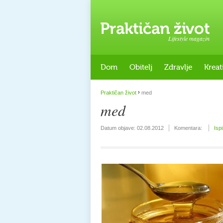
Lifestyle magazin
Dom
Obitelj
Zdravlje
Kreat
›
Praktičan život
med
med
Datum objave:
02.08.2012
Komentara:
Isp