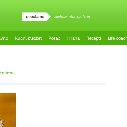
mudrost
,
zdravlje
,
život
popularno
ivno
Kućni budžet
Posao
Hrana
Recepti
Life coac
išite članak