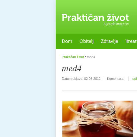
Lifestyle magazin
Dom
Obitelj
Zdravlje
Kreat
›
Praktičan život
med4
med4
Datum objave:
02.08.2012
Komentara:
Isp