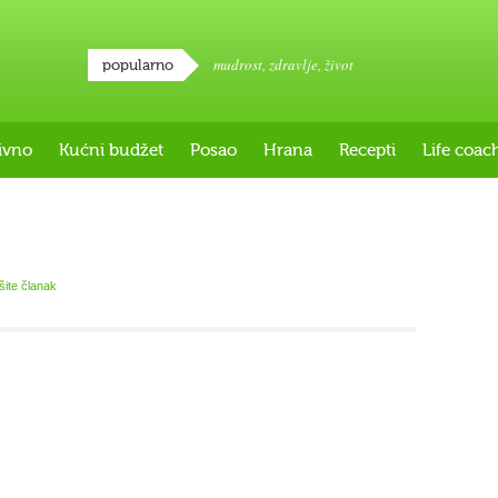
mudrost
,
zdravlje
,
život
popularno
ivno
Kućni budžet
Posao
Hrana
Recepti
Life coac
išite članak