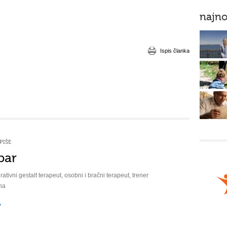
najno
Ispis članka
PIŠE
bar
rativni gestalt terapeut, osobni i bračni terapeut, trener
na