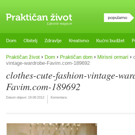
popularno
Lifestyle magazin
Dom
Obitelj
Zdravlje
Kreativno
Kućni budžet
P
›
›
›
›
Praktičan život
Dom
Praktičan dom
Mirisni ormari
c
vintage-wardrobe-Favim.com-189692
clothes-cute-fashion-vintage-war
Favim.com-189692
Datum objave:
19.08.2012
Komentara: