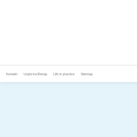
Kontakt
Uvjeti korištenja
Life in practice
Sitemap