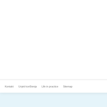
Kontakt
Uvjeti korištenja
Life in practice
Sitemap