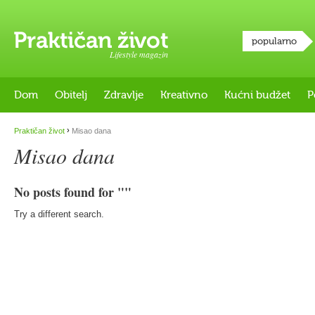
popularno
Lifestyle magazin
Dom
Obitelj
Zdravlje
Kreativno
Kućni budžet
P
›
Praktičan život
Misao dana
Misao dana
No posts found for ""
Try a different search.