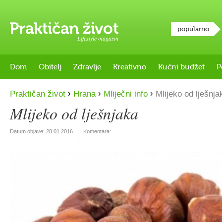
popularno
Lifestyle magazin
Dom
Obitelj
Zdravlje
Kreativno
Kućni budžet
P
›
›
›
Praktičan život
Hrana
Mliječni info
Mlijeko od lješnja
Mlijeko od lješnjaka
Datum objave:
28.01.2016
Komentara: