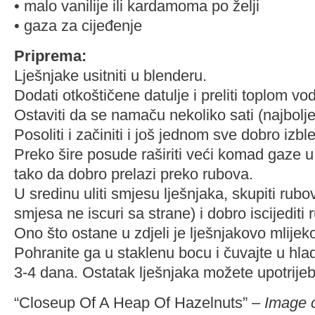
• malo vanilije ili kardamoma po želji
• gaza za cijeđenje
Priprema:
Lješnjake usitniti u blenderu.
Dodati otkoštičene datulje i preliti toplom v
Ostaviti da se namaču nekoliko sati (najbolje
Posoliti i začiniti i još jednom sve dobro izbl
Preko šire posude raširiti veći komad gaze 
tako da dobro prelazi preko rubova.
U sredinu uliti smjesu lješnjaka, skupiti rub
smjesa ne iscuri sa strane) i dobro iscijediti
Ono što ostane u zdjeli je lješnjakovo mlijek
Pohranite ga u staklenu bocu i čuvajte u hl
3-4 dana. Ostatak lješnjaka možete upotrijebi
“Closeup Of A Heap Of Hazelnuts” –
Image c